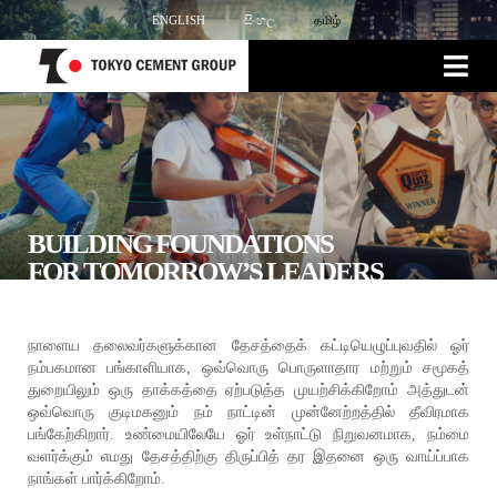
ENGLISH
සිංහල
தமிழ்
BUILDING FOUNDATIONS
FOR TOMORROW’S LEADERS
நாளைய தலைவர்களுக்கான தேசத்தைக் கட்டியெழுப்புவதில் ஓர்
நம்பகமான பங்காளியாக, ஒவ்வொரு பொருளாதார மற்றும் சமூகத்
துறையிலும் ஒரு தாக்கத்தை ஏற்படுத்த முயற்சிக்கிறோம் அத்துடன்
ஒவ்வொரு குடிமகனும் நம் நாட்டின் முன்னேற்றத்தில் தீவிரமாக
பங்கேற்கிறார். உண்மையிலேயே ஓர் உள்நாட்டு நிறுவனமாக, நம்மை
வளர்க்கும் எமது தேசத்திற்கு திருப்பித் தர இதனை ஒரு வாய்ப்பாக
நாங்கள் பார்க்கிறோம்.