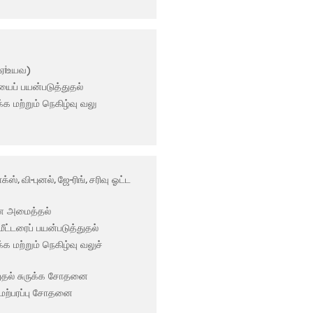
(ஏiஉயவ)
யைப் பயன்படுத்துதல்
்க மற்றும் நெகிழ்வு வலு
, வி-புனல், ஜே-ரிங், சரிவு ஓட்ட
தனை அமைத்தல்
ீட்டரைப் பயன்படுத்துதல்
்க மற்றும் நெகிழ்வு வலுச்
்துதல் சுருக்க சோதனை
ேற்பரப்பு சோதனை