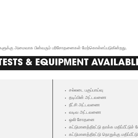
தரங்களுக்கு அமைவாக பின்வரும் பரிசோதனைகள் மேற்கொள்ளப்படுகின்றது.
TESTS & EQUIPMENT AVAILABL
சல்லடை பகுப்பாய்வு
தடிப்பின் அட்டவணை
நீட்சி அட்டவணை
வடிவ அட்டவணை
ஒலி சோதனை
கட்டுமானத்திரட்டு தாக்க மதிப்பீட்டு
கட்டுமானத்திரட்டு நொறுக்கு மதிப்பீட