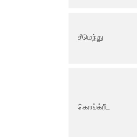
சீமெந்து
கொங்க்ரீட