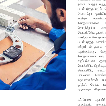
நவீன உயர்தர மற்றும
பயன்படுத்தப்படும்
அனைத்து மூலப்பொர
குறித்த துல்லிய
சோதனைகளை மே
தொழில்நுட்ப வ
கொண்டுள்ளதுடன், 
ஊடுருவல் சோதனை
பயன்படுத்தி கொங்கி
மற்றும் சோதனை
வழங்குகிறது, மேலு
சோதனைகள் பலவும் 
சிறப்பம்சமாக குற
கொங்கிரீட், நீருக்கட
கொங்கிரீட், சுயம
பரவலான கொங்கிரீ
உருவாக்கங்கள் உ
பூர்த்தி செய்
உருவாக்கும் திறன்
கட்டுமான ஆராய்ச்
பாகுக்கள், குறைந