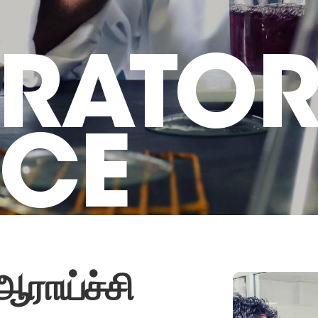
RATOR
ICE
ஆராய்ச்சி