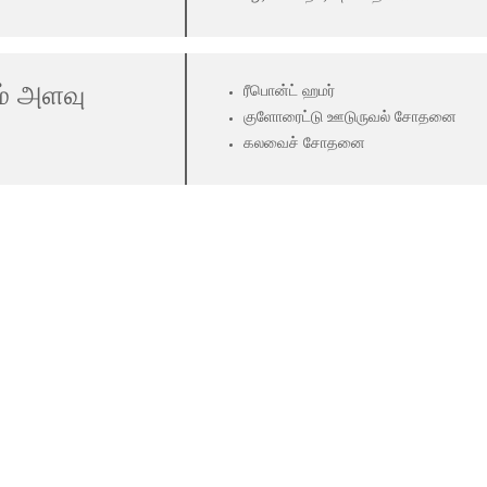
ம் அளவு
ரீபொன்ட் ஹமர்
குளோரைட்டு ஊடுருவல் சோதனை
கலவைச் சோதனை