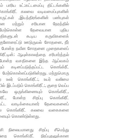
் பாரிய உட்;கட்டமைப்பு திட்டங்களில்
 கொங்கிரீட் கலவை வடிவமைப்புகளின்
ுட்கள் ,இயந்திரங்களின் பண்புகள்
மான மற்றும் சரியான நேரத்தில்
ற்கொள்ள தேவையான புதிய
சதிகளுடன் கூடிய கருவிகளைக்
குளோரைட்டு ஊடுருவல் சோதனை, நீர்
 போன்ற நவீன சோதனை முறைகளைப்
ரீட்டின்; ஆயுள்காலத்தை சரிபார்த்தல்
 போன்ற வசதிகளை இந்த ஆய்வகம்
ம் கடினப்படுத்தப்பட்ட கொங்க்ரீட்
மேற்கொள்ளப்படுகின்றது. மற்றுமொரு
ை உலர் கொங்கிரீட்;, உயர் வலிமை
ியில் இடப்படும் கொங்கிரீட்;, குறை வெப்ப
ாகவே ஒருங்கிணையும் கொங்கிரீட்,
ட், போன்ற சிறப்பு கொங்கிரீட்
ட்பட்ட வாடிக்கையாளர் தேவைகளைப்
ய பல கொங்கிரீட் கலவை வகைகளை
களையும் கொண்டுள்ளது.
சி நிலையமானது சிறப்பு சீமெந்து
ிறை கொங்கி;ரீட் நிரப்புதலுக்கான