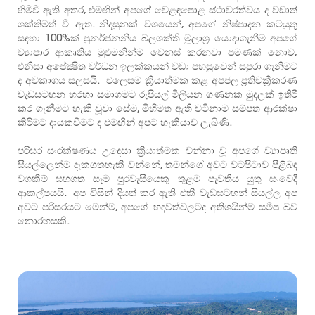
හිමිවී ඇති අතර, එමඟින් අපගේ වෙළඳපොළ ස්ථාවරත්වය ද වඩාත්
ශක්තිමත් වී ඇත. නිදසුනක් වශයෙන්, අපගේ නිෂ්පාදන කටයුතු
සඳහා 100%ක් පුනර්ජනනීය බලශක්ති මූලාශ්‍ර යොදාගැනීම අපගේ
ව්‍යාපාර ආකෘතිය මුළුමනින්ම වෙනස් කරනවා පමණක් නොව,
එනිසා අපේක්‍ෂිත වර්ධන ඉලක්කයන් වඩා පහසුවෙන් සපුරා ගැනීමට
ද අවකාශය සලසයි. එලෙසම ක්‍රියාත්මක කළ අපජල ප්‍රතිචක්‍රීකරණ
වැඩසටහන හරහා සමාගමට රුපියල් මිලියන ගණනක මුදලක් ඉතිරි
කර ගැනීමට හැකි වූවා සේම, මිහිමත ඇති වටිනාම සම්පත ආරක්ෂා
කිරීමට දායකවීමට ද එමඟින් අපට හැකියාව ලැබිණි.
පරිසර සංරක්ෂණය උදෙසා ක්‍රියාත්මක වන්නා වූ අපගේ ව්‍යාපෘති
සියල්ලෙන්ම දැකගතහැකි වන්නේ, තමන්ගේ අවට වටපිටාව පිළිබඳ
වගකීම් සහගත සෑම පුරවැසියෙකු තුළම පැවතිය යුතු සංවේදී
ආකල්පයයි. අප විසින් දියත් කර ඇති එකී වැඩසටහන් සියල්ල අප
අවට පරිසරයට මෙන්ම, අපගේ හදවත්වලටද අතිශයින්ම සමීප බව
නොරහසකි.