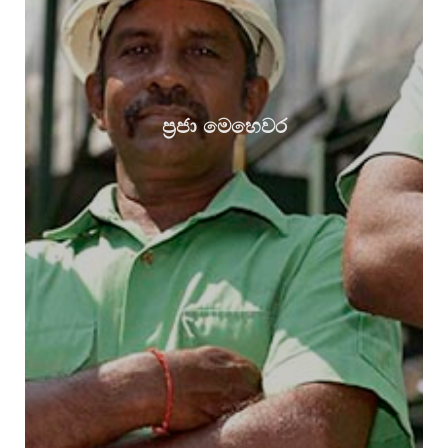
ප්‍රජා මෙහෙවර