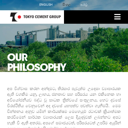
ENGLISH
සිංහල
தமிழ்
OUR
PHILOSOPHY
අප විශ්වාස කරන අන්දමට, තිරසාර පැවැත්ම උදෙසා ව්‍යාපාරයක
ඇති වගකීම යනු, ලාභය, ජනතාව සහ පරිසරය යන එකිනෙක හා
අවියෝජනීයව බද්ධ වූ සාධක ත්‍රිත්වයේ සංතුලනය, හෙට දවසේ
චිරස්ථිතිය වෙනුවෙන් අද දවසේ යහපත්ව පවත්වා ගැනීමයි. මෙම
චින්තනය අනුව යමින් කාර්යක්ෂම මෙහෙයුම් රටාවක් ක්‍රියාත්මක
කරවීමෙන් සාර්ථක ව්‍යාපාරයක් ලෙස දියුණුවක් ලබන්නට අපට
හැකි වී ඇති අතරම, අපගේ සමාජයටත්, පරිසරයටත් උපරිම අයුරින්