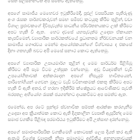
සෙත සලසන්නටත් අපි සමත්ව ඇත්තෙමු.
අපගේ සාමාජීය මෙහෙවර ඉටුකිරීමේදී, පුළුල් වපසරියක පැතිරුණු
අංශ රැසක පාර්ශවකරුවන් සමඟ සමීපව කටයුතු කිරීම තුළින්, වඩා
විශාල ප්‍රජාවකගේ දිවිපැවැත්ම සාධනීය පරිවර්තනයකට ලක් කිරීමට
අපට හැකි වී ඇත. හෙට දවසේ යහපැවැත්ම උදෙසා ඒකායන
කැපවීමෙන්, ව්‍යාපාරික සාර්ථකත්වයේ ප්‍රධානතම නිර්වචනයක් වන
සාමාජීය ගෞරවය මෙන්ම ආයෝජකයන්ගේ විශ්වාසය ද එකසේ
දිනා ගතහැකි බවට අපි මෙසේ සනාථ කොට ඇත්තෙමු.
අපගේ ව්‍යාපාරික උපායමාර්ග තුළින් ද මෙම සාර්ධර්ම පිළිබිඹු
කිරීමට අපි සෑම විටම උත්සුක වන්නෙමු. අඩු වියදමකින් වැඩි
උපයෝගීතාවක් අත්කරදෙන අපගේ නිපැයුම් භාවිතයෙන්,
පාරිභෝගියන් ගෙවන මුදලට වැඩි වටිනාකමක් එකතු කිරීමට අපට
හැකි වී ඇති අතර, ඒ හරහා ඉදිකිරීම් ක්ෂේත්‍රයට ආවේණිකව පැවති
බරපතල අභියෝග රැසක් ජයගන්නට දායකවීමට අප සමත්ව ඇත.
එමෙන්ම, අප රටේ සුන්දර ස්වභාවික සම්පත් ආරක්ෂා කරගැනීම
උදෙසා අප ක්‍රියාත්මක කොට ඇති දිගුකාලීන ව්‍යපෘති ඇසුරින්ද මෙම
සමාජ වගකීම පිළිබඳ පරමාර්ථය ඉටුකිරීමට අපි උත්සාහ දරන්නෙමු.
අපගේ සමාජ-පාරිසරික වගකීමෙහි කොටසක් ලෙස දියත් කර ඇති
ඇතැම් විශේෂ ව්‍යාපෘති නිසා සමාගමට අද්විතීය අනන්‍යතාවයක්