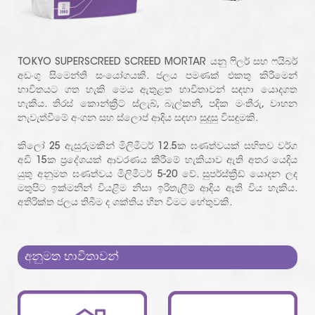
TOKYO SUPERSCREED SCREED MORTAR යනු ෆිලර් සහ ෆයිබර්
අඩංගු සිමෙන්ති සංයෝගයකි. ජලය පමණක් එකතු කිරීමෙන්
භාවිතයට ගත හැකි මෙය ඇතුළත භාවිතාවන් සඳහා යොදගත
හැකිය. තිරස් කොන්ක්‍රීට් ස්ලැබ්, බැල්කනි, පදික මංතීරු, වාහන
නැවැත්වීමේ අංගන සහ ස්ලොප් ආදිය සඳහා සුදුසු විසඳුමකි.
කිලෝ 25 ඇසුරුමකින් මිලිමීටර් 12.5ක ඝණත්වයක් සහිතව වර්ග
අඩි 15ක ප්‍රදේශයක් ආවරණය කිරීමේ හැකියාව ඇති අතර යෙදිය
යුතු අනුමත ඝණත්වය මිලිමීටර් 5-20 වේ. සුපර්ස්ක්‍රීඩ් යොදන ලද
මතුපිට ඉක්මනින් වියළීම නිසා ඉරිතැලීම් ආදිය ඇති විය හැකිය.
අතිරික්ත ජලය තිබීම ද ශක්තිය හීන වීමට හේතුවකි.
අනුමත භාවිතාවන්