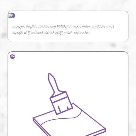
01
යොදන මතුපිට රළුවට සහ පිරිසිදුවට තබාගන්න. යෙදීමට පෙර
වැකුම් ක්ලීනරයක් මඟින් දූවිලි ඉවත් කරගන්න.
02