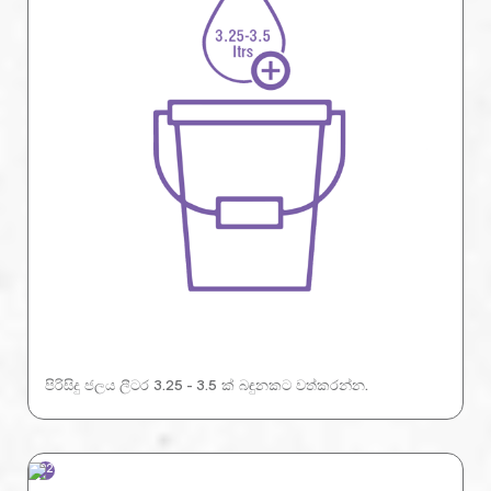
පිරිසිදු ජලය ලීටර 3.25 - 3.5 ක් බඳුනකට වත්කරන්න.
02