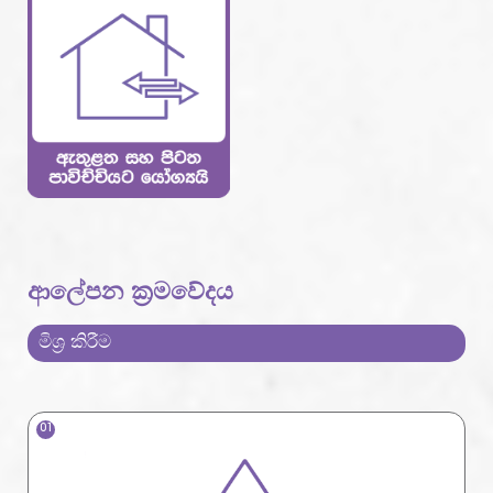
ආලේපන ක්‍රමවේදය
මිශ්‍ර කිරීම
01