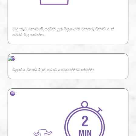
මෘදු කැට නොමැති, පදමින් යුතු මිශ්‍රණයක් වනතුරු විනාඩි 3 ක්
පමණ මිශ්‍ර කරන්න.
04
මිශ්‍රණය විනාඩි 2 ක් පමණ පෙඟෙන්නට තබන්න.
05