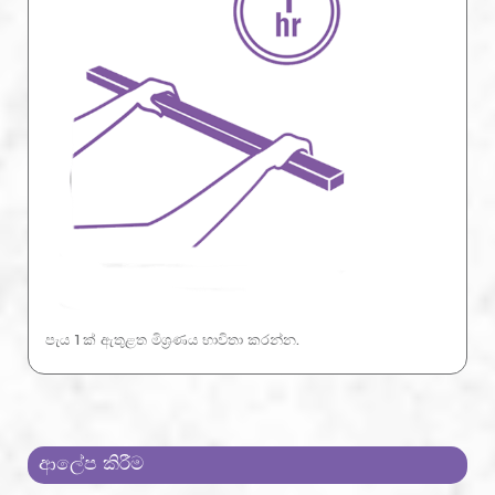
පැය 1ක් ඇතුළත මිශ්‍රණය භාවිතා කරන්න.
ආලේප කිරීම