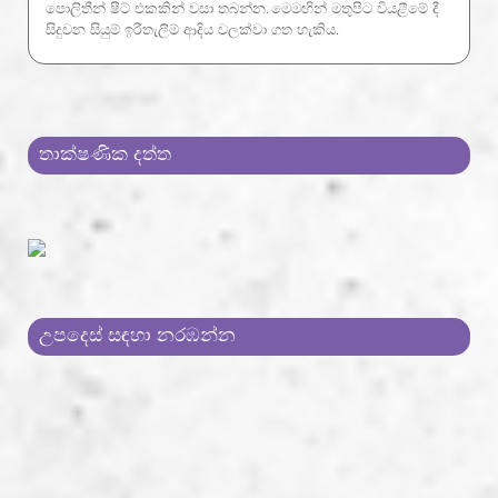
පොලිතීන් ෂීට් එකකින් වසා තබන්න. මෙමඟින් මතුපිට වියළීමේ දී
සිදුවන සියුම් ඉරිතැලීම් ආදිය වලක්වා ගත හැකිය.
තාක්ෂණික දත්ත
උපදෙස් සඳහා නරඹන්න