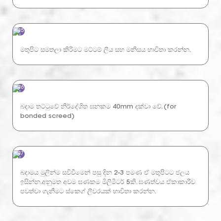
05
මතුපිට සමතලා කිරිමට මට්ටම් ලීය සහ මනිසය භාවිතා කරන්න.
06
බදාම තට්ටුවේ නිර්දේශිත ඝනකම 40mm දක්වා වේ. (for
bonded screed)
07
බදාමය මුලින්ම සවිවීමෙන් පසු දින 2-3 පමණ ඒ මතුපිටට ජලය
ඉසින්න.අනුමත අවම ඝණකම මිලිමීටර් 5කි. ඝණත්වය ඒකාකාරීව
පවත්වා ගැනීමට ස්කෙග් ලීවරයක් භාවිතා කරන්න.