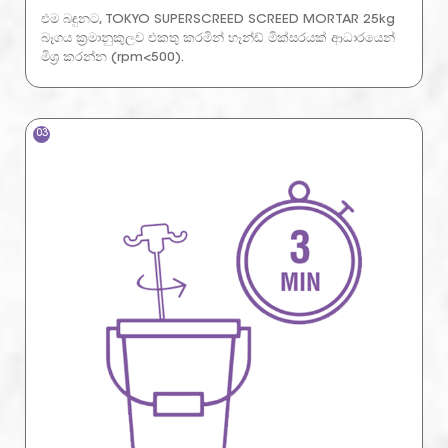
එම බඳුනට, TOKYO SUPERSCREED SCREED MORTAR 25kg
බෑගය ක්‍රමානුකුලව එකතු කරමින් හෑන්ඩ් මික්සරයක් ආධාරයෙන්
මිශ්‍ර කරන්න (rpm<500).
03