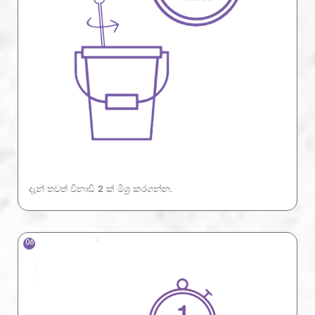
දැන් තවත් විනාඩි 2 ක් මිශ්‍ර කරගන්න.
06