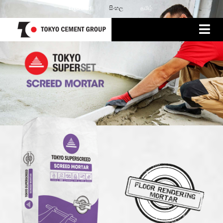
ENGLISH
සිංහල
தமிழ்