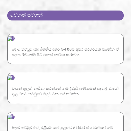
වෙනත් සටහන්
01
බදාම තට්ටුව සහ බිත්තිය අතර 5-10පප අතර පරතරයක් තබන්න. ඒ
සඳහා රිජිෆෝම් ෂීට් එකක් භාවිතා කරන්න.
02
වානේ දැලක් භාවිතා කරන්නේ නම් (වැඩි ඝණකමක් සඳහා) වානේ
දැල බදාම තට්ටුවේ මැදට වන සේ තබන්න.
03
බදාම තට්ටුව හිරු එළියට හෝ සුළඟට නිරාවරණය වන්නේ නම්