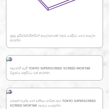
සුදුසු ප්‍රයිමර්/බයින්ඩින් ආලේපනයක් බදාම යෙදීමට පෙර ආලේප
කරන්න.
03
බඳුනෙහි ඇති TOKYO SUPERSCREED SCREED MORTAR
මිශ්‍රණය මතුපිටට වත් කරන්න.
04
මේසන් හැන්ද හෝ මනිසය භාවිතා කර TOKYO SUPERSCREED
SCREED MORTAR බදාමය යොදන්න.