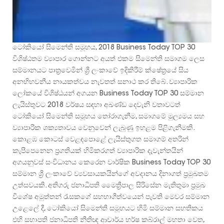
ටෝකියෝ සිමෙන්ති සමූහය, 2018 Business Today TOP 30
විශිෂ්ඨතම ව්‍යාපාර ගොන්නට අයත් එකම සිමෙන්ති සමාගම ලෙස
සම්මානයට පාත්‍රවෙමින් ශ්‍රී ලංකාවේ ඉදිකිරීම් ක්ෂේත්‍රයේ සිය
අනභිභවනීය නායකත්වය නැවතත් සනාථ කර තිබේ. ව්‍යාපාරික
ලෝකයේ විශිෂ්ඨයන් අගයන Business Today TOP 30 සම්මාන
ලැයිස්තුවට 2018 වර්ෂය සඳහා අඛණ්ඩ දෙවැනි වතාවටත්
ටෝකියෝ සිමෙන්ති සමූහය තෝරාගැනීම, සමාගමේ මුල්‍යමය සහ
ව්‍යාපාරික ශක්‍යතාවය වෙනුවෙන් ලැබුණු ඉහළම පිළිගැනීමකි.
කොළඹ කොටස් වෙළඳපොළේ ලැයිස්තුගත සමාගම් අතරින්
කැපීපෙනෙන ප්‍රගතියක් හිමිකරගත් ව්‍යාපාරික දැවැන්තයින්
අගයනුවස් සංවිධානය කෙරෙන වාර්ෂික Business Today TOP 30
සම්මාන ශ්‍රී ලංකාවේ ව්‍යවසායකයින්ගේ අවදානය දිනාගත් ප්‍රමුඛතම
උත්සවයකි. අතිගරු ජනාධිපති මෛත්‍රීපාල සිරිසේන මැතිතුමා ප්‍රමුඛ
විශේෂ අමුත්තන් රැසකගේ සහභාගීත්වයෙන් පැවති මෙවර සම්මාන
උළෙලේ දී, ටෝකියෝ සිමෙන්ති සමූහයට හිමි සම්මාන සහතිකය
එහි සභාපති ජනාධිපති නීතිඥ ආචාර්ය හර්ෂ කබ්රාල් මහතා වෙත,