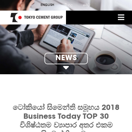
ENGLISH
සිංහල
தமிழ்
NEWS
ටෝකියෝ සිමෙන්ති සමූහය 2018
Business Today TOP 30
විශිෂ්ඨතම ව්‍යාපාර අත‍ර එකම