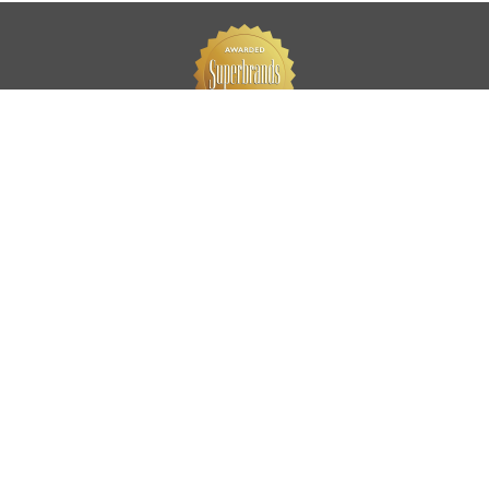
PRODUCTS & SOLUTIONS
Cement
Concrete
Cement Based Solutions
Aggregate
Power
SERVICE OFFERING
Laboratory Services
Training Academy
Our Network
SUSTAINABILITY
Our Philosophy